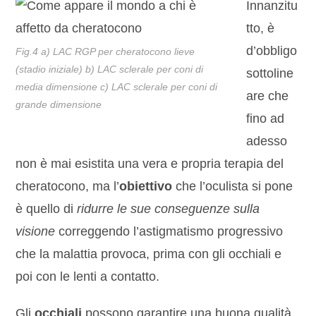
Innanzitu
tto, è
d’obbligo
Fig.4 a) LAC RGP per cheratocono lieve
(stadio iniziale) b) LAC sclerale per coni di
sottoline
media dimensione c) LAC sclerale per coni di
are che
grande dimensione
fino ad
adesso
non è mai esistita una vera e propria terapia del
cheratocono, ma l’
obiettivo
che l’oculista si pone
è quello di
ridurre le sue
conseguenze su
ll
a
visione
correggendo l’astigmatismo progressivo
che la malattia provoca, prima con gli occhiali e
poi con le lenti a contatto.
Gli
occhiali
possono garantire una buona qualità