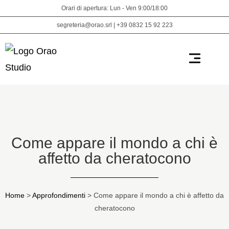
Orari di apertura: Lun - Ven 9:00/18:00
segreteria@orao.srl | +39 0832 15 92 223
Vivere senza occhiali
Trattamenti laser
Esami diagnostica
Visite specialistiche
Convenzioni assicurative
Come appare il mondo a chi è
affetto da cheratocono
Home
>
Approfondimenti
>
Come appare il mondo a chi è affetto da
cheratocono